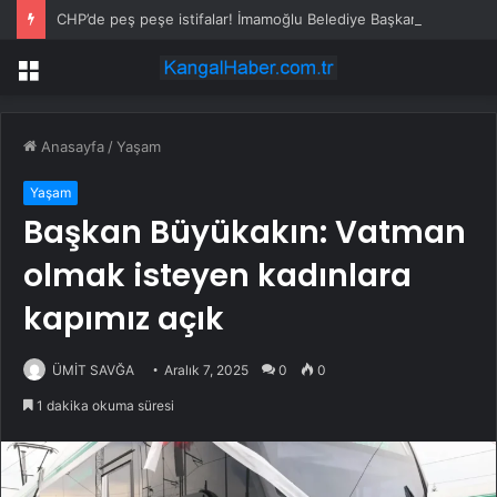
CHP’de peş peşe istifalar! İmamoğlu Belediye Başkanı da Yeni Parti’ye katılıyor
Menü
Anasayfa
/
Yaşam
Yaşam
Başkan Büyükakın: Vatman
olmak isteyen kadınlara
kapımız açık
ÜMİT SAVĞA
Aralık 7, 2025
0
0
1 dakika okuma süresi