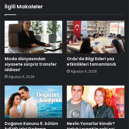
İlgili Makaleler
Moda dünyasından
Ordu’da Bilgi Evleri yaz
siyasete sürpriz transfer
etkinlikleri tamamlandı
iddiası!
Ağustos 4, 2026
Ağustos 6, 2026
Doğanın Kanunu 6. bölüm
Neslin Yonarlar kimdir?
full HD izle! Doğanın
Haluk Levent’in eski eşi