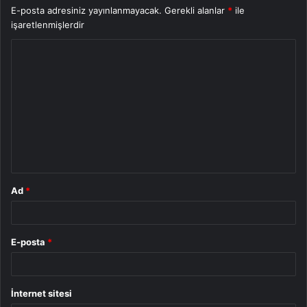
E-posta adresiniz yayınlanmayacak.
Gerekli alanlar
*
ile
işaretlenmişlerdir
Y
o
r
u
m
*
Ad
*
E-posta
*
İnternet sitesi