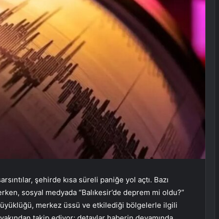
rsıntılar, şehirde kısa süreli paniğe yol açtı. Bazı
derken, sosyal medyada “Balıkesir’de deprem mi oldu?”
üyüklüğü, merkez üssü ve etkilediği bölgelerle ilgili
i yakından takip ediyor; detaylar haberin devamında…