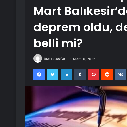
Mart Balıkesir’
deprem oldu, d
belli mi?
ÜMİT SAVĞA
Mart 10, 2026
Facebook
Twitter
LinkedIn
Tumblr
Pinterest
Reddit