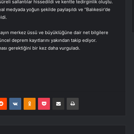
üreli sallantılar hissedildi ve kentte tedirginlik oluştu.
yal medyada yoğun şekilde paylaşıldı ve “Balıkesir’de
di.
 olayın merkez üssü ve büyüklüğüne dair net bilgilere
üncel deprem kayıtlarını yakından takip ediyor.
ması gerektiğini bir kez daha vurguladı.
erest
Reddit
VKontakte
Odnoklassniki
Pocket
E-Posta ile paylaş
Yazdır