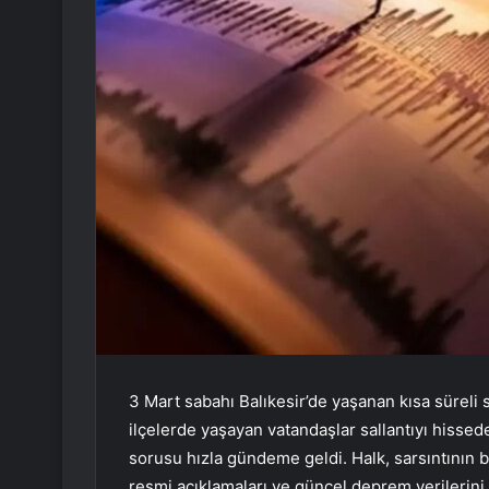
3 Mart sabahı Balıkesir’de yaşanan kısa süreli sa
ilçelerde yaşayan vatandaşlar sallantıyı hisse
sorusu hızla gündeme geldi. Halk, sarsıntının b
resmi açıklamaları ve güncel deprem verilerin