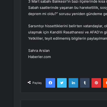
3 Mart sabahı Balıkesir’in bazı ilçelerinde kısa s
Sabah saatlerinde yaşanan bu hareketlilik, sos
deprem mi oldu?” sorusu yeniden gündeme gel
Sarsıntıyı hissettiklerini belirten vatandaşlar,
ulaşmak için Kandilli Rasathanesi ve AFAD’ın g
Yetkililer, teyit edilmemiş bilgilerin paylaşılma
Sahra Arslan
Haberler.com
Facebook
Twitter
LinkedIn
Tumblr
Pint
Paylaş