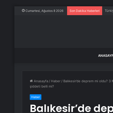
Araç 
Cumartesi, Ağustos 8 2026
Son Dakika Haberleri
ANASAY
Anasayfa
/
Haber
/
Balıkesir’de deprem mi oldu? 3
şiddeti belli mi?
Haber
Balıkesir’de de