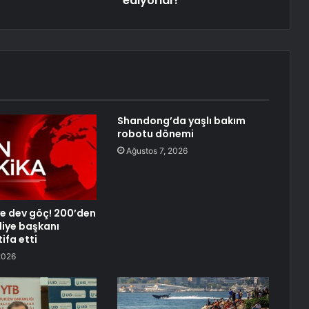
ediyorlar!
Shandong’da yaşlı bakım
robotu dönemi
Ağustos 7, 2026
’ye dev göç! 200’den
diye başkanı
ifa etti
2026