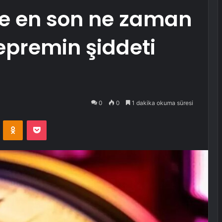
de en son ne zaman
epremin şiddeti
0
0
1 dakika okuma süresi
VKontakte
Odnoklassniki
Pocket