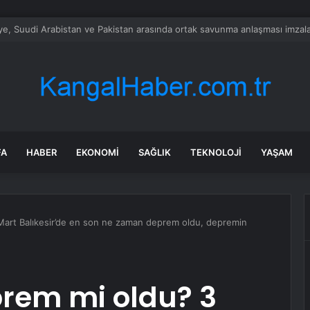
alımında ÖTV düzenlemesi: Vatandaşlar bayilere akın etti
FA
HABER
EKONOMI
SAĞLIK
TEKNOLOJI
YAŞAM
 Mart Balıkesir’de en son ne zaman deprem oldu, depremin
prem mi oldu? 3