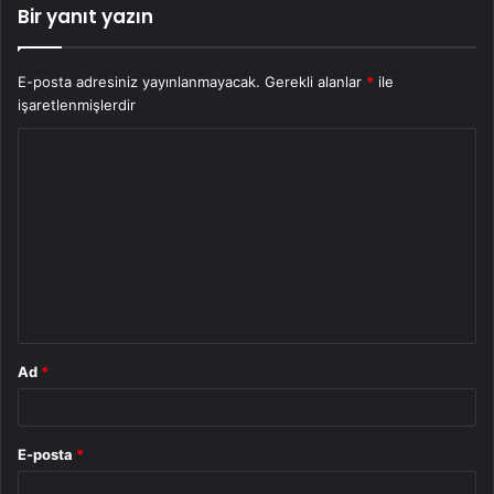
Bir yanıt yazın
E-posta adresiniz yayınlanmayacak.
Gerekli alanlar
*
ile
işaretlenmişlerdir
Y
o
r
u
m
*
Ad
*
E-posta
*