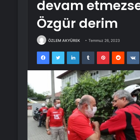
devam etmezse 
Özgür derim
ÖZLEM AKYÜREK
Temmuz 26, 2023
Facebook
Twitter
LinkedIn
Tumblr
Pinterest
Reddit