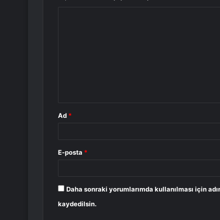
Y
o
r
u
m
*
Ad
*
E-posta
*
Daha sonraki yorumlarımda kullanılması için adı
kaydedilsin.