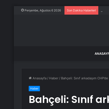
Vali 
Perşembe, Ağustos 6 2026
Son Dakika Haberleri
ANASAY
Anasayfa
/
Haber
/
Bahçeli: Sınıf arkadaşım CHP’d
Haber
Bahçeli: Sınıf 