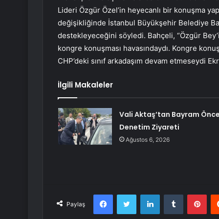
Lideri Özgür Özel’in heyecanlı bir konuşma yap
değişikliğinde İstanbul Büyükşehir Belediye B
destekleyeceğini söyledi. Bahçeli, “Özgür Bey
kongre konuşması havasındaydı. Kongre konuş
CHP’deki sınıf arkadaşım devam etmeseydi Ekr
İlgili Makaleler
Vali Aktaş’tan Bayram Önce
Denetim Ziyareti
Ağustos 6, 2026
Facebook
Twitter
LinkedIn
Tumblr
Pint
Paylaş