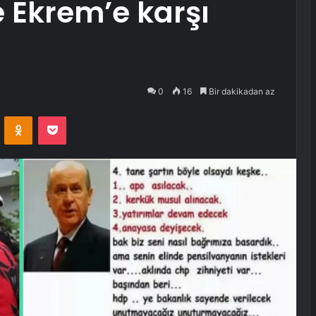
Ekrem’e karşı
0
16
Bir dakikadan az
VKontakte
Odnoklassniki
Pocket