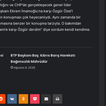
tığını ve CHP’de gerçekleşecek genel lider
aşkanı Ekrem İmamoğlu’na karşı Özgür Özel’i
’in konuşması çok heyecanlıydı. Aynı zamanda bir
masına benzer bir konuşma tarzıyla. O bakımdan
em’e karşı Özgür derdim” diye sordum kendi kendime.
si
BTP Başkanı Baş: Kıbrıs Barış Harekatı
Bağımsızlık Mührüdür
Ağustos 6, 2026
erest
Reddit
VKontakte
Odnoklassniki
Pocket
E-Posta ile paylaş
Yazdır