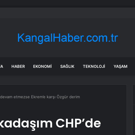
Aktaş’tan Bayram Öncesi Denetim Ziyareti
FA
HABER
EKONOMI
SAĞLIK
TEKNOLOJI
YAŞAM
e devam etmezse Ekrem’e karşı Özgür derim
arkadaşım CHP’de