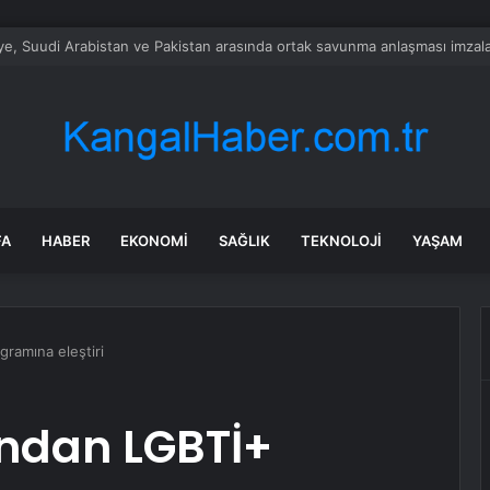
alımında ÖTV düzenlemesi: Vatandaşlar bayilere akın etti
FA
HABER
EKONOMI
SAĞLIK
TEKNOLOJI
YAŞAM
ramına eleştiri
ndan LGBTİ+