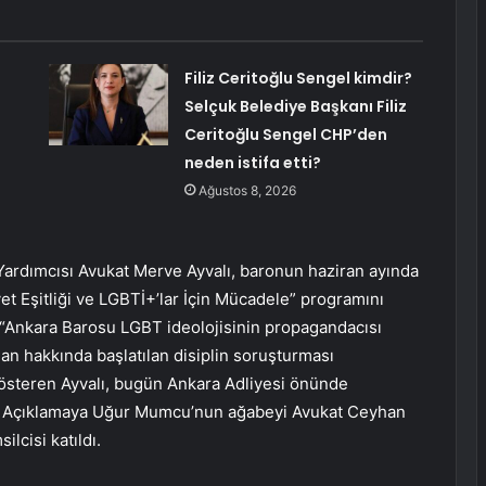
Filiz Ceritoğlu Sengel kimdir?
Selçuk Belediye Başkanı Filiz
Ceritoğlu Sengel CHP’den
neden istifa etti?
Ağustos 8, 2026
ardımcısı Avukat Merve Ayvalı, baronun haziran ayında
et Eşitliği ve LGBTİ+’lar İçin Mücadele” programını
“Ankara Barosu LGBT ideolojisinin propagandacısı
dan hakkında başlatılan disiplin soruşturması
österen Ayvalı, bugün Ankara Adliyesi önünde
ptı. Açıklamaya Uğur Mumcu’nun ağabeyi Avukat Ceyhan
lcisi katıldı.