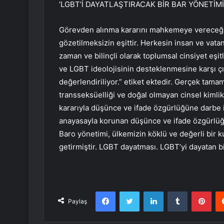
‘LGBT’İ DAYATLAŞTIRACAK BİR BAR YÖNETİMİ
Görevden alınma kararını mahkemeye vereceğin
gözetilmeksizin eşittir. Herkesin insan ve vata
zaman ve bilinçli olarak toplumsal cinsiyet eşit
ve LGBT ideolojisinin desteklenmesine karşı ç
değerlendiriliyor.” etiket ektedir. Gerçek tamamen
transseksüelliği ve doğal olmayan cinsel kimlikl
kararıyla düşünce ve ifade özgürlüğüne darbe i
anayasayla korunan düşünce ve ifade özgürlüğü
Baro yönetimi, ülkemizin köklü ve değerli bir
getirmiştir. LGBT dayatması. LGBT’yi dayatan b
Facebook
Twitter
LinkedIn
Tumblr
Pint
Paylaş