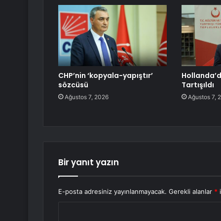
CHP’nin ‘kopyala-yapıştır’
Hollanda’d
sözcüsü
Tartışıldı
Ağustos 7, 2026
Ağustos 7, 
Bir yanıt yazın
E-posta adresiniz yayınlanmayacak.
Gerekli alanlar
*
i
Y