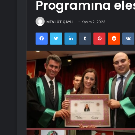
Programına eleş
MEVLÜT ÇAYLI
Kasım 2, 2023
Facebook
Twitter
LinkedIn
Tumblr
Pinterest
Reddit