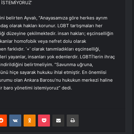
 İSTEMİYORUZ’
i belirten Ayvalı, “Anayasamıza göre herkes ayrım
ndaş olarak hakları korunur. LGBT tartışmaları her
liği düzeyine çekilmektedir. insan hakları; eşcinselliğin
ıkanlar homofobik veya nefret dolu olarak
 farklıdır. ‘+’ olarak tanımladıkları eşcinselliği,
eri yayanlar, insanları yok edenlerdir. LGBTİ’lerin ihraç
ndirildiğini belirtmeliyim. “Savunma uğruna,
nü hiçe sayarak hukuku ihlal etmiştir. En önemlisi
 kurumu olan Ankara Barosu’nu hukukun merkezi haline
ir baro yönetimi istemiyoruz” dedi.
erest
Reddit
VKontakte
Odnoklassniki
Pocket
E-Posta ile paylaş
Yazdır