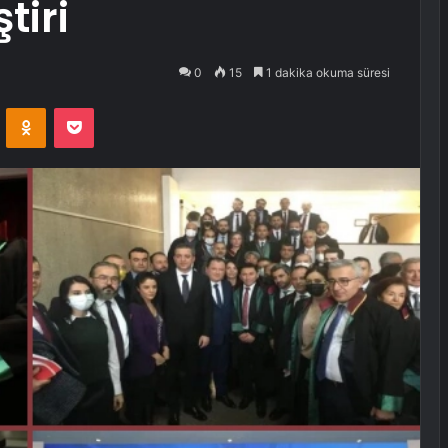
tiri
0
15
1 dakika okuma süresi
VKontakte
Odnoklassniki
Pocket