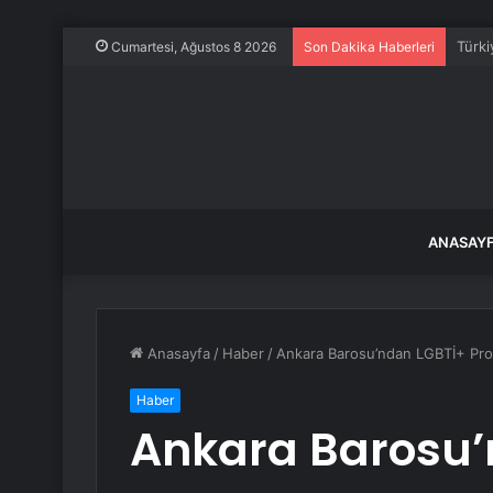
Araç 
Cumartesi, Ağustos 8 2026
Son Dakika Haberleri
ANASAY
Anasayfa
/
Haber
/
Ankara Barosu’ndan LGBTİ+ Prog
Haber
Ankara Barosu’